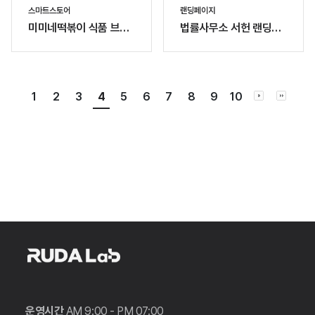
스마트스토어
랜딩페이지
미미네떡볶이 식품 브랜
법률사무소 서헌 랜딩페
드 스마트스토어
이지
1
2
3
4
5
6
7
8
9
10
운영시간
AM 9:00 - PM 07:00